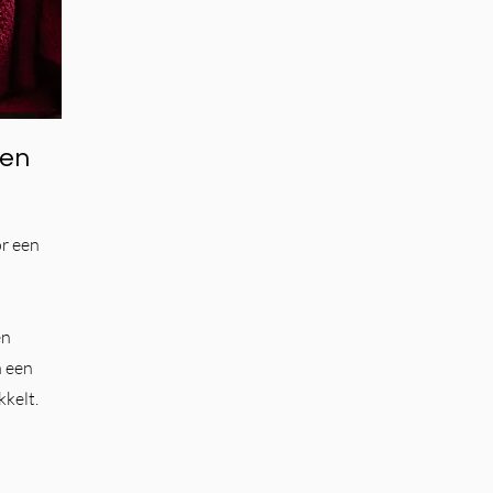
wen
r een
en
n een
kkelt.