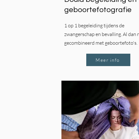
geboortefotografie
1 op 1 begeleiding tijdens de
zwangerschap en bevalling. Al dan 
gecombineerd met geboortefoto's.
Meer info