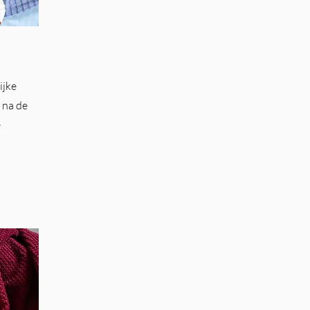
ijke
n na de
e