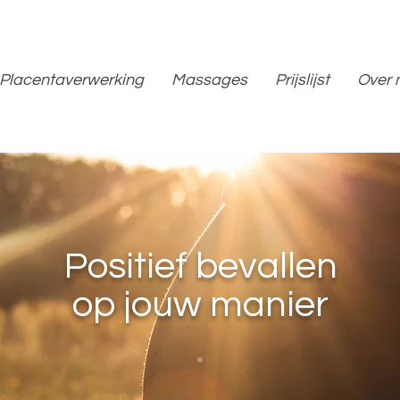
Placentaverwerking
Massages
Prijslijst
Over 
Positief bevallen
op jouw manier