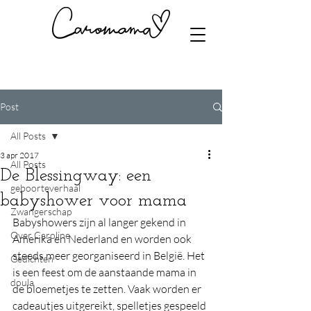
Post
All Posts
3 apr 2017
All Posts
De Blessingway: een
geboorteverhaal
babyshower voor mama
Zwangerschap
Babyshowers zijn al langer gekend in 
Over Caroline
Amerika en Nederland en worden ook 
steeds meer georganiseerd in België. Het 
Gedichten
is een feest om de aanstaande mama in 
doula
de bloemetjes te zetten. Vaak worden er 
cadeautjes uitgereikt, spelletjes gespeeld 