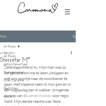
Post
All Posts
17 feb 2017
All Posts
Sterretje M*
geboorteverhaal
Zaterdagochtend 9u. Mijn man was zo 
Zwangerschap
lief geweest om me te laten uitslapen en 
met ons zoontje naar de woonkamer te 
Over Caroline
gaan. Half slapend neem ik mijn gsm en in 
Gedichten
één oogopslag ben ik wakker: dringende 
oproep van 
Bovende Wolken
 voor regio 
doula
Gent. Mijn eerste reactie was “deze 