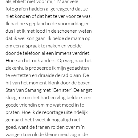
alsjeblieft niet voor mij”...Maar vele 
fotografen hadden al gereageerd dat ze 
niet konden of dat het te ver voor ze was. 
Ik had niks gepland in de voormiddag en 
dus liet ik met lood in de schoenen weten 
dat ik wel kon gaan. Ik belde de mama op 
om een afspraak te maken en voelde 
door de telefoon al een immens verdriet. 
Hoe kan het ook anders. Op weg naar het 
ziekenhuis probeerde ik mijn gedachten 
te verzetten en draaide de radio aan. De 
hit van het moment klonk door de boxen. 
Stan Van Samang met “Een ster”. De angst 
sloeg me om het hart en vlug belde ik een 
goede vriendin om me wat moed in te 
praten. Hoe ik de reportage uiteindelijk 
gemaakt hebt weet ik nog altijd niet 
goed, want de tranen rolden over m ‘n 
wangen toen ik de kleine meid zag in de 