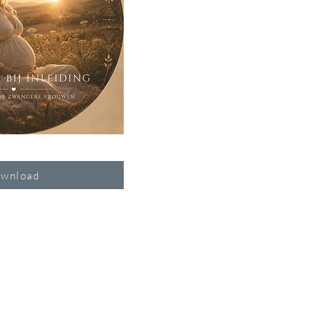
wnload