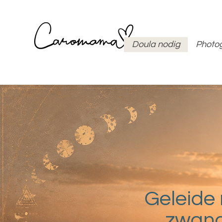
Doula nodig
Photo
Geleide 
zwang