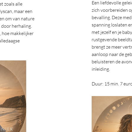
Een liefdevolle gele
t zoals alle
zich voorbereiden o
dyscan, maar een
bevalling. Deze medi
eren om van nature
spanning loslaten 
 door herhaling.
met jezelf en je bab
, hoe makkelijker
rustgevende beeldt
alledaagse
brengt ze meer vert
aanloop naar de geb
beluisteren de avon
inleiding.
Duur: 15 min. 7 eur