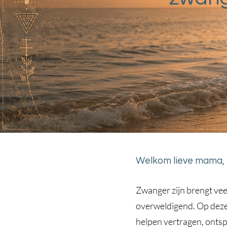
Welkom lieve mama,
Zwanger zijn brengt vee
overweldigend. Op deze 
helpen vertragen, ontsp